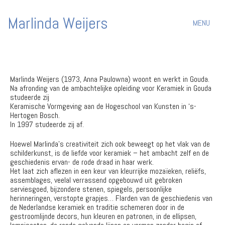
Marlinda Weijers
MENU
Marlinda Weijers (1973, Anna Paulowna) woont en werkt in Gouda.
Na afronding van de ambachtelijke opleiding voor Keramiek in Gouda
studeerde zij
Keramische Vormgeving aan de Hogeschool van Kunsten in ‘s-
Hertogen Bosch.
In 1997 studeerde zij af.
Hoewel Marlinda’s creativiteit zich ook beweegt op het vlak van de
schilderkunst, is de liefde voor keramiek – het ambacht zelf en de
geschiedenis ervan- de rode draad in haar werk.
Het laat zich aflezen in een keur van kleurrijke mozaïeken, reliëfs,
assemblages, veelal verrassend opgebouwd uit gebroken
serviesgoed, bijzondere stenen, spiegels, persoonlijke
herinneringen, verstopte grapjes… Flarden van de geschiedenis van
de Nederlandse keramiek en traditie schemeren door in de
gestroomlijnde decors, hun kleuren en patronen, in de ellipsen,